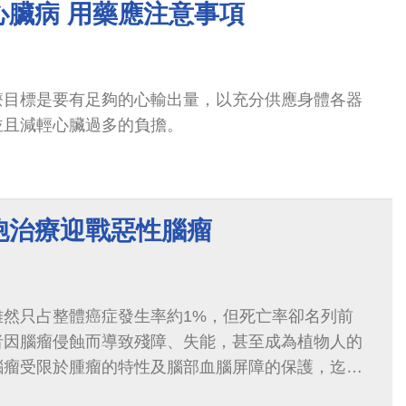
心臟病 用藥應注意事項
療目標是要有足夠的心輸出量，以充分供應身體各器
並且減輕心臟過多的負擔。
胞治療迎戰惡性腦瘤
雖然只占整體癌症發生率約1%，但死亡率卻名列前
者因腦瘤侵蝕而導致殘障、失能，甚至成為植物人的
腦瘤受限於腫瘤的特性及腦部血腦屏障的保護，迄今
式，尤其是惡性度等級最高的多型性神經膠...