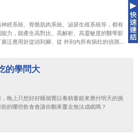
髓神經系統、骨骼肌肉系統、泌尿生殖系統等，都有
測能力，能產生高對比、高解析、高靈敏度的醫學影
可廣泛應用於從頭到腳、從 外到內所有病灶的偵測，
或神經纖維病變，也都難逃它的火眼...
吃的學問大
碌，晚上只想好好睡個覺以養精蓄銳來應付明天的挑
睡前的哪些飲食會讓你翻來覆去無法成眠嗎？