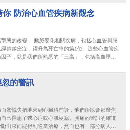
垮你 防治心血管疾病新觀念
活型態的改變， 動脈硬化相關疾病，包括心血管與腦
已經超越癌症，躍升為死亡率的第1位。這些心血管疾
險因子，就是我們所熟悉的「三高」，包括高血壓、
都在動脈硬化的發生與病程進展上，扮演了
可輕忽的警訊
痛而驚慌失措地來到心臟科門診，他們所以會那麼焦
怕自己罹患了狹心症或心肌梗塞。胸痛的警訊的確讓
診斷出來而能得到適當治療，然而也有一部分病人雖