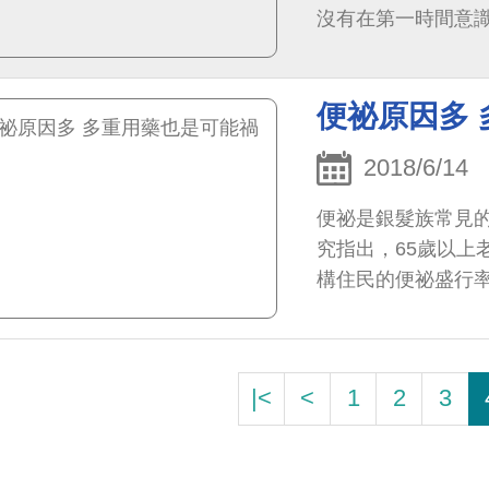
沒有在第一時間意
齒...
便祕原因多
2018/6/14
便祕是銀髮族常見
究指出，65歲以上
構住民的便祕盛行率
位及憂鬱，都是便祕
|<
<
1
2
3