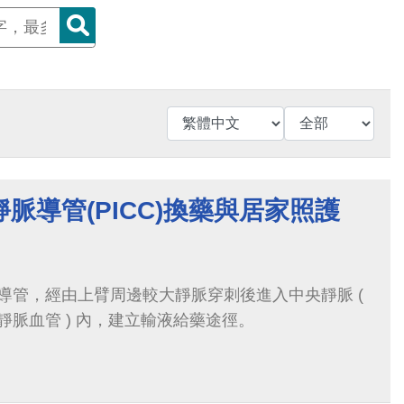
脈導管(PICC)換藥與居家照護
導管，經由上臂周邊較大靜脈穿刺後進入中央靜脈 (
脈血管 ) 內，建立輸液給藥途徑。