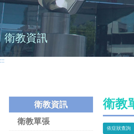
衛教資訊
:::
衛教
衛教資訊
衛教單張
依症狀查詢