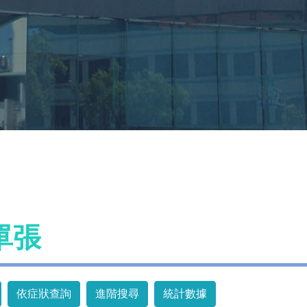
單張
依症狀查詢
進階搜尋
統計數據