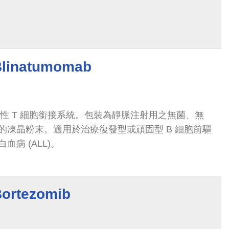
natumomab
雙特異性 T 細胞銜接系統。包裝為靜脈注射用之無菌、無
的凍晶粉末。適用於治療復發型或頑固型 B 細胞前驅
病 (ALL)。
tezomib