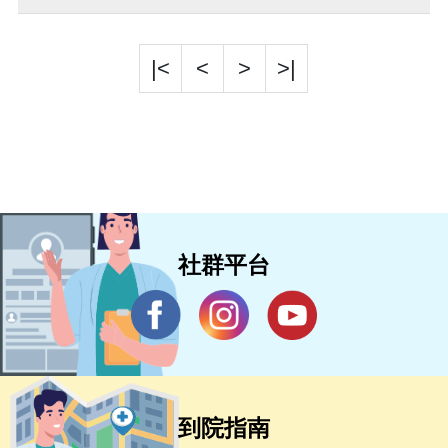
|<
<
>
>|
社群平台
到院指南