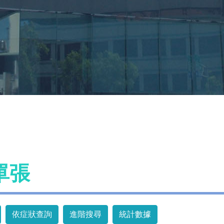
單張
依症狀查詢
進階搜尋
統計數據