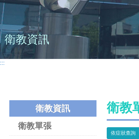
衛教資訊
:::
衛教
衛教資訊
衛教單張
依症狀查詢