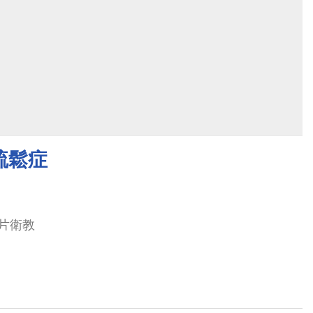
疏鬆症
片衛教