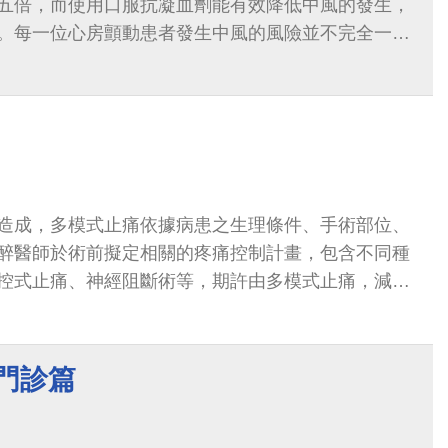
五倍，而使用口服抗凝血劑能有效降低中風的發生，
。每一位心房顫動患者發生中風的風險並不完全一
計算得知，依據您自己的風險、狀況及想法來決定是
造成，多模式止痛依據病患之生理條件、手術部位、
醉醫師於術前擬定相關的疼痛控制計畫，包含不同種
控式止痛、神經阻斷術等，期許由多模式止痛，減少
副作用。
門診篇