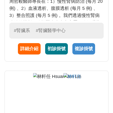
周哲毅醫師專長在：1）慢性腎病防治 (每月 20
例) 、2）血液透析、腹膜透析 (每月 5 例) 、
3）整合照護 (每月 5 例) 。我們透過慢性腎病
防治的機制，篩檢腎病患者之家屬，使得隱藏
性之腎病能即時得到處理。一般而言，慢性腎
#腎臟系
#腎臟醫學中心
病若慢慢發展至末期腎病，即成為一種不可逆
的病程，所以我們必須於腎病進展至末期腎病
詳細介紹
初診掛號
複診掛號
前，就積極治療，決戰於透析之前，以減緩慢
性腎病之惡化和進展。