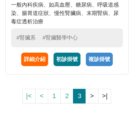
一般內科疾病、如高血壓、糖尿病、呼吸道感
染、腸胃道症狀、慢性腎臟病、末期腎病、尿
毒症透析治療
#腎臟系
#腎臟醫學中心
詳細介紹
初診掛號
複診掛號
|<
<
1
2
3
>
>|