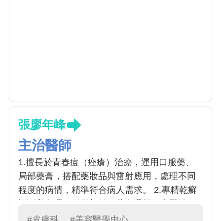
張廖年峰
主治醫師
1.擅長於青春痘（痤瘡）治療，運用口服藥、
局部藥膏，搭配藥妝品與雷射應用，處理不同
程度的病情，精準符合病人需求。 2.專精乾癬
診斷與處理，從局部外用藥膏選擇，光照治
療，傳統口服用藥，進階到注射生物製劑，達
#皮膚科
#美容醫學中心