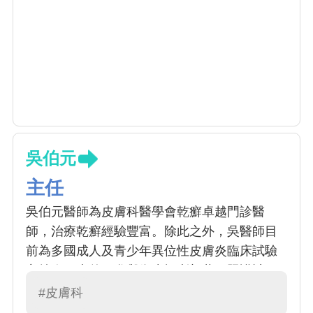
吳伯元
主任
吳伯元醫師為皮膚科醫學會乾癬卓越門診醫
師，治療乾癬經驗豐富。除此之外，吳醫師目
前為多國成人及青少年異位性皮膚炎臨床試驗
主持人，也曾經參與衛生福利部共同照護計
畫，對於嚴重異位性皮膚炎，提供更多的治療
#皮膚科
選項。 除此之外，對於其他皮膚搔癢性疾病特