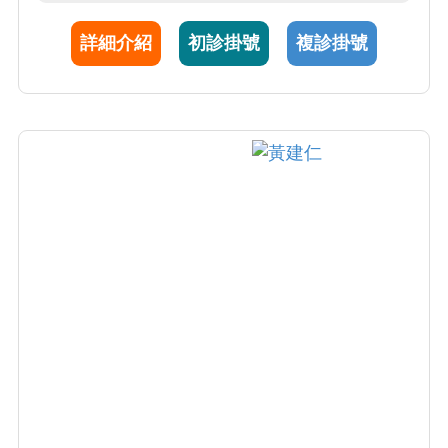
別有興趣，包含蕁麻疹、尿毒性搔癢、藥物疹
詳細介紹
初診掛號
複診掛號
及皮膚過敏等等。 其他則為一般皮膚腫瘤診
斷，青春痘，黴菌感染及雷射醫學美容。