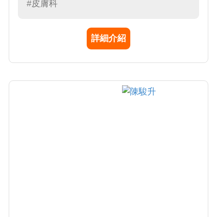
包含傳統藥物、照光及最新之生物製劑治療。
#皮膚科
蔡醫師亦專長於微整形與各種雷射醫療美容，
包括：痘疤整型、雷射除痣除斑（溶脂、磨
詳細介紹
皮、美白淨膚）、微血管擴張及血管瘤雷射、
電波拉皮除皺、脈衝光治療。