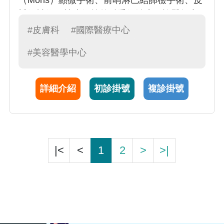
（Mohs）顯微手術、前哨淋巴結篩檢手術、皮
瓣修補術，植皮術等外科手術治療。許醫師亦
擅長於各種微創美容手術與光電雷射醫療；包
#皮膚科
#國際醫療中心
括：痘疤整型及磨皮治療、微創狐臭手術、無
#美容醫學中心
創微波狐臭治療、微創雷射囊腫摘除術、微創
靜脈瘤鉤除術、抽脂及脂肪移植、雷射除痣除
斑、微血管擴張及血管瘤雷射治療、脈衝光回
詳細介紹
初診掛號
複診掛號
春治療、無創3TO趾甲矯正治療。
|<
<
1
2
>
>|