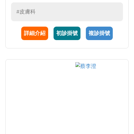
科醫師執照。謝醫師為人和善，視病猶親，專
長於一般皮膚病 (濕疹、蕁麻疹、青春痘、藥物
#皮膚科
疹) 、免疫疾患 (乾癬、異位性皮膚炎、白斑)
、指甲/毛髮疾患、感染疾患 (帶狀皰疹、疥
詳細介紹
初診掛號
複診掛號
瘡、黴菌感染)、皮膚腫瘤、美容醫學等。