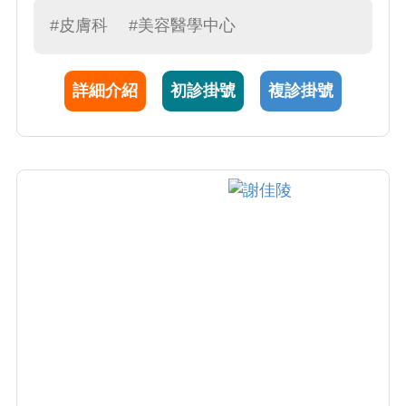
炎、白斑及其他色素疾病、感染疾患、指甲疾
#皮膚科
#美容醫學中心
患、落髮疾患、各種皮膚腫瘤。沈醫師對待病
患親切、有耐心，從局部外用藥膏選擇，光照
詳細介紹
初診掛號
複診掛號
治療，傳統口服用藥，進階到注射生物製劑，
美容醫學，光動力治療皆能提供病患專業及完
整的皮膚照護