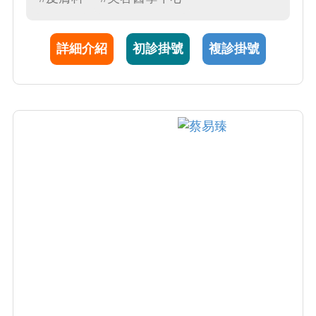
到疾病良好控制。 3.致力於成人與兒童異位性
皮膚炎治療，包含非類固醇藥膏治療，濕膚療
詳細介紹
初診掛號
複診掛號
法，系統性免疫調節劑與照光療法，特別是對
於反覆發作難以控制的患者，施打生物製劑注
射，予以長期穩定。 4..擅長於白斑治療，從輕
微到廣泛罹病狀況，選擇局部與系統性免疫調
節劑，搭配照光治療（傳統窄波紫外線B光與
308nm準分子光），頑固性病情則輔以二氧化
碳飛梭雷射治療，加強外用藥膏與光照深度的
效果。 5.專精於嵌甲與捲甲處置，以微侵入性
指甲矯正支撐器治療，提供病人有別於傳統侵
入性指甲拔除手術的方式。 6.擅長各式斑點分
析，提供適合的雷射美容治療（包含最新皮秒
雷射）。