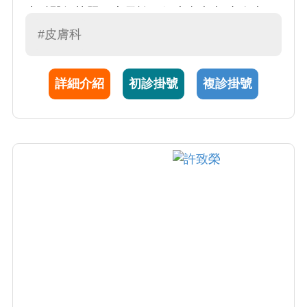
專科醫師執照。專長於一般皮膚疾病(青春痘、
香港腳、體癬、蕁麻疹、濕疹、脂漏性皮膚
#皮膚科
炎)、老人皮膚疾病、慢性蕁麻疹、乾癬、異位
性皮膚炎、癢疹、白斑、皮膚感染疾患、指甲
詳細介紹
初診掛號
複診掛號
疾患、落髮疾患、皮膚腫瘤。